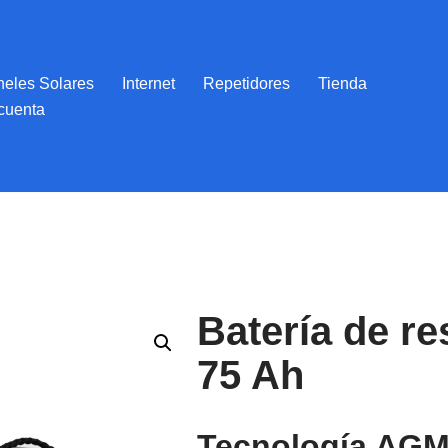
eles Solares
Internet
Repetidores
Tienda
cuenta
Batería de re
75 Ah
Tecnología AGM-