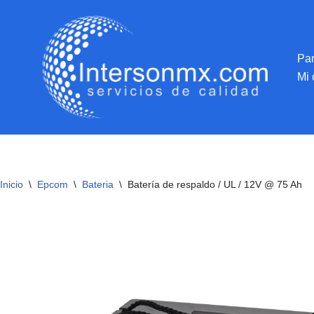
Saltar
al
Pan
contenido
Mi 
Inicio
\
Epcom
\
Bateria
\
Batería de respaldo / UL / 12V @ 75 Ah