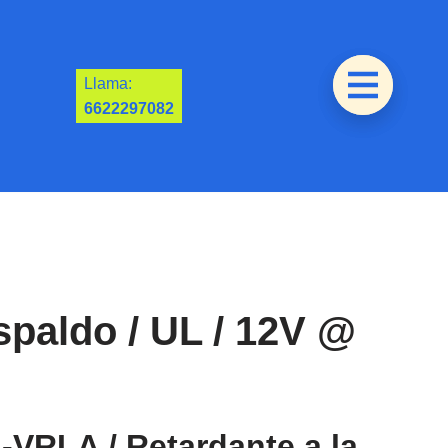
Llama:
6622297082
spaldo / UL / 12V @
VRLA / Retardante a la