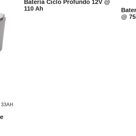
Batería Ciclo Profundo 12V @
110 Ah
Bater
@ 75
de