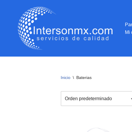
Saltar
al
Pan
contenido
Mi 
Inicio
\
Baterias