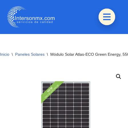
Saltar
al
contenido
Inicio
\
Paneles Solares
\
Módulo Solar Atlas-ECO Green Energy, 5